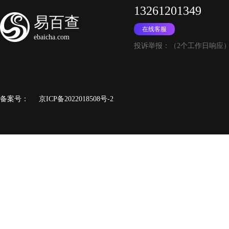
13261201349
易百查
命
在线客服
是
ebaicha.com
投诉举报：（2个工作日响应
能找到的
A
多和朋友
D
备案号：
京ICP备2022018508号-2
某
个
圣杯十逆
A
权杖十和
D