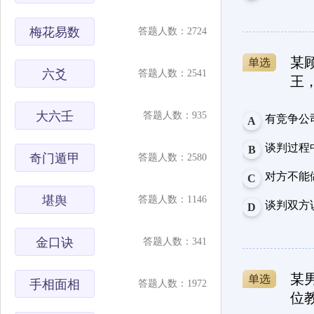
梅花易数
答题人数：2724
某
六爻
答题人数：2541
王
大六壬
答题人数：935
有竞争公
A
谈判过程
B
奇门遁甲
答题人数：2580
对方不能
C
堪舆
答题人数：1146
谈判双方
D
金口诀
答题人数：341
某
手相面相
答题人数：1972
位