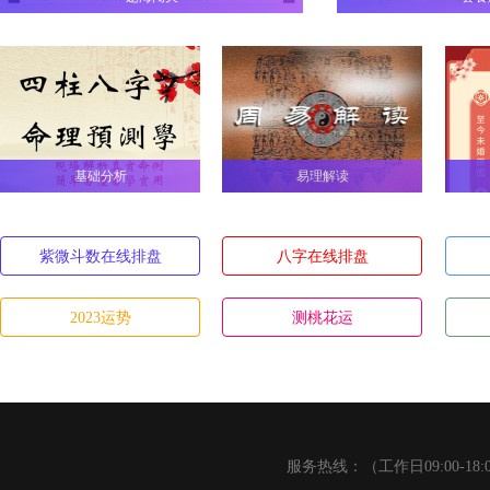
宝
需要练习
A
基础分析
易理解读
最好是非
D
紫微斗数在线排盘
八字在线排盘
星
2023运势
测桃花运
感情上没
A
有距离和
D
服务热线：（工作日09:00-18: