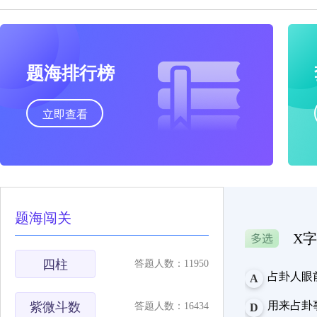
题海排行榜
立即查看
题海闯关
X
四柱
答题人数：11950
占卦人眼
A
用来占卦
紫微斗数
答题人数：16434
D