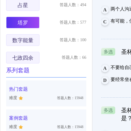
占星
答题人数：494
两个人沟
A
有可能，
C
塔罗
答题人数：577
数字能量
答题人数：100
圣
七政四余
答题人数：66
不要给自
A
系列套题
要经常坐
D
热门套题
难度
答题人数：15948
圣
是
案例套题
难度
答题人数：15948