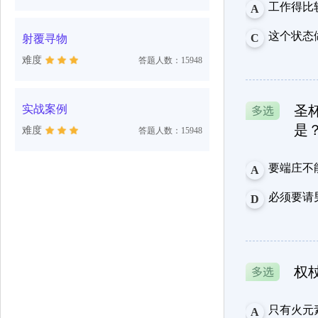
工作得比
A
这个状态
C
射覆寻物
难度
答题人数：15948
实战案例
圣
是
难度
答题人数：15948
要端庄不
A
必须要请
D
权
只有火元
A