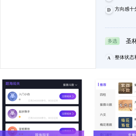
方向感十
D
圣
整体状态
A
对工作持
D
权
处于卡顿
A
主要是睡
D
题海闯关
套餐