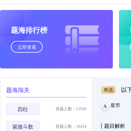
题海排行榜
立即查看
以
题海闯关
星币
A
四柱
答题人数：11950
题目解析
紫微斗数
答题人数：16434