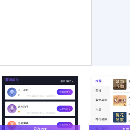
题海闯关
套餐