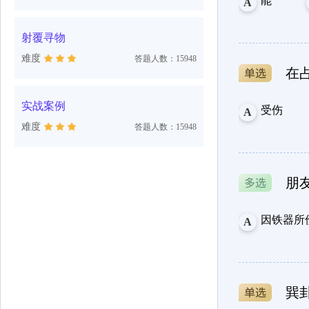
能
A
射覆寻物
难度
答题人数：15948
在
实战案例
受伤
A
难度
答题人数：15948
朋
因铁器所
A
巽