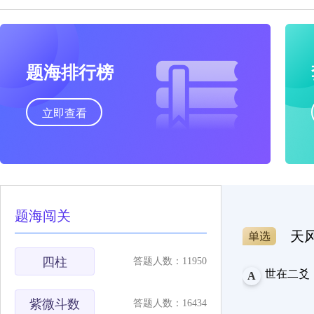
题海排行榜
立即查看
题海闯关
天
四柱
答题人数：11950
世在二爻
A
紫微斗数
答题人数：16434