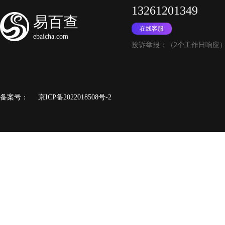
伏神墓绝
D
13261201349
易百查
在线客服
ebaicha.com
投诉举报：（2个工作日响应
出
走成
A
备案号：
京ICP备2022018508号-2
在
仅考虑用
A
不考虑用
D