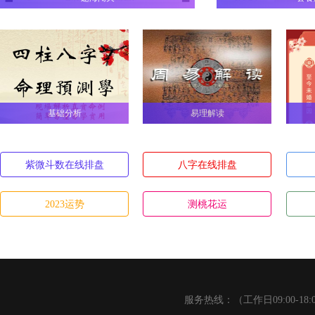
坎
刚健
A
基础分析
易理解读
测
紫微斗数在线排盘
八字在线排盘
会联系
A
2023运势
测桃花运
伏
伏神得遇
A
服务热线：（工作日09:00-18: