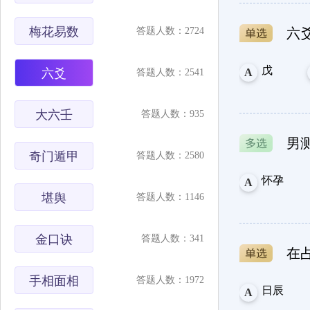
梅花易数
答题人数：2724
六
戊
六爻
A
答题人数：2541
大六壬
答题人数：935
男
奇门遁甲
答题人数：2580
怀孕
A
堪舆
答题人数：1146
金口诀
答题人数：341
在
手相面相
答题人数：1972
日辰
A