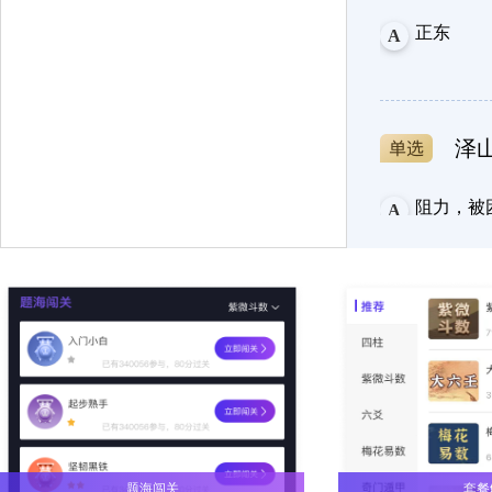
正东
A
泽
阻力，被
A
身
找不到了
A
酉时或者
F
题海闯关
套餐