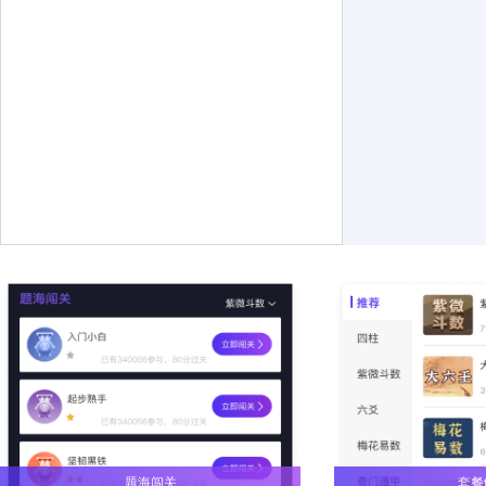
题海闯关
套餐