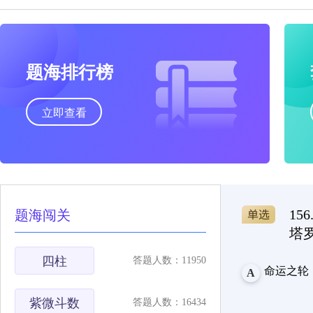
题海排行榜
立即查看
1
题海闯关
塔
四柱
答题人数：11950
命运之轮
A
紫微斗数
答题人数：16434