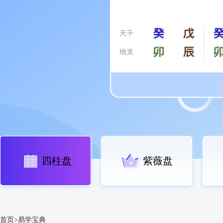
四柱盘
紫薇盘
首页>易学宝典