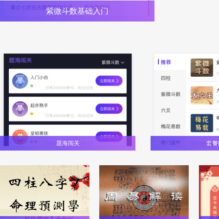
紫微斗数基础入门
题海闯关
套餐