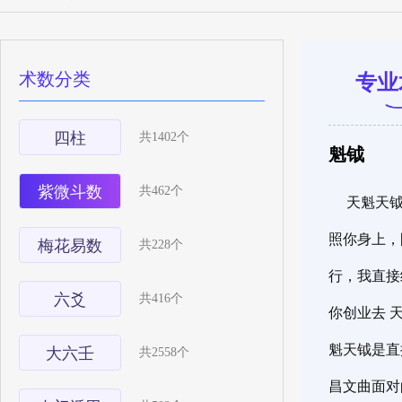
术数分类
专业
四柱
共1402个
魁钺
紫微斗数
共462个
天魁天
照你身上，
梅花易数
共228个
行，我直接
六爻
共416个
你创业去 
魁天钺是直
大六壬
共2558个
昌文曲面对