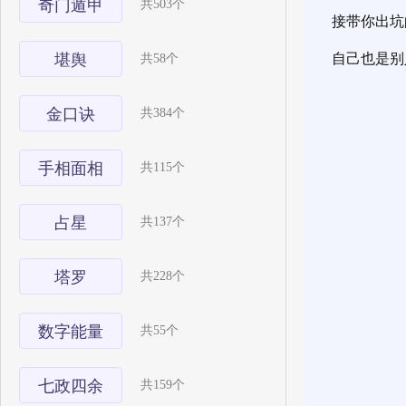
奇门遁甲
共503个
接带你出坑
堪舆
自己也是别
共58个
金口诀
共384个
手相面相
共115个
占星
共137个
塔罗
共228个
数字能量
共55个
七政四余
共159个