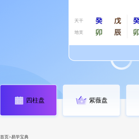
四柱盘
紫薇盘
首页>易学宝典