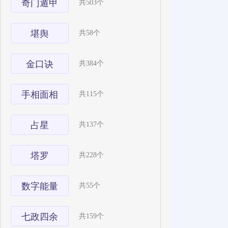
奇门遁甲
共503个
堪舆
共58个
金口诀
共384个
手相面相
共115个
占星
共137个
塔罗
共228个
数字能量
共55个
七政四余
共159个