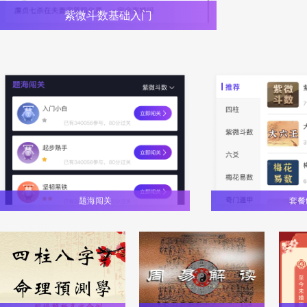
紫微斗数基础入门
题海闯关
套餐