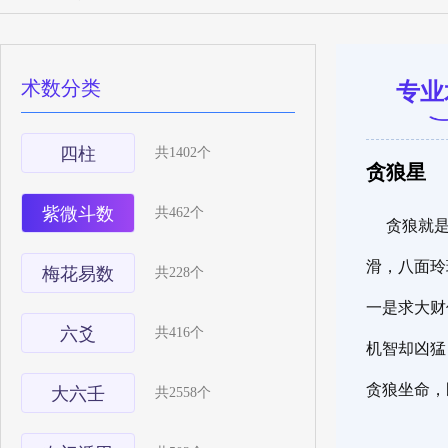
术数分类
专业
四柱
共1402个
贪狼星
紫微斗数
共462个
贪狼就
滑，八面玲
梅花易数
共228个
一是求大财
六爻
共416个
机智却凶猛
贪狼坐命，
大六壬
共2558个