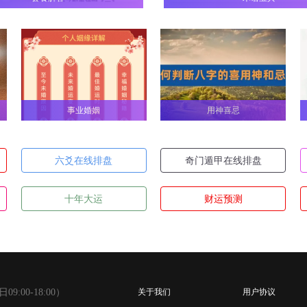
在《阳宅三要》中，房主为坤命人的祸害在哪
坎方（北方）
艮方（东北方）
震方（东
B
C
事业婚姻
用神喜忌
六爻在线排盘
奇门遁甲在线排盘
在《阳宅三要》中，房主为兑命人的生气在哪
十年大运
财运预测
兑方（西方）
乾方（西北方）
坎方（北
B
C
在《阳宅三要》中，房主为兑命人的天医在哪
:00-18:00）
关于我们
用户协议