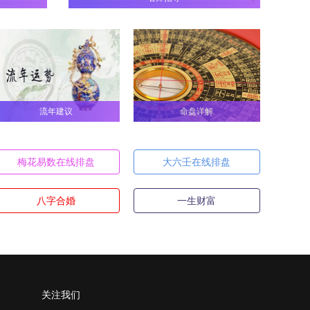
个方位？
方）
巽方（东南方）
D
流年建议
命盘详解
梅花易数在线排盘
大六壬在线排盘
个方位？
八字合婚
一生财富
方）
艮方（东北方）
D
个方位？
关注我们