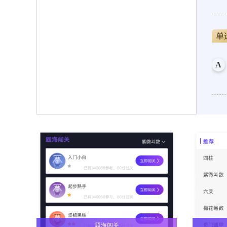
A
A
A
题海闯关