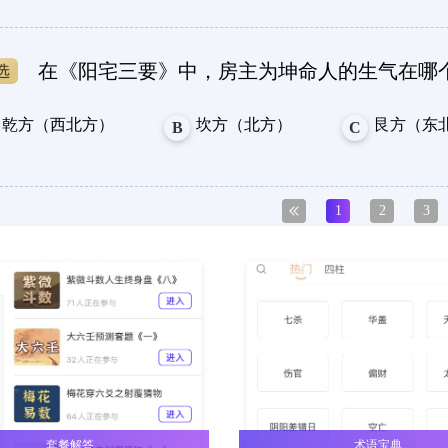
在《阳宅三要》中，房主为坤命人的生气在哪
乾方（西北方）
坎方（北方）
艮方（东
B
C
1
2
3
在《阳宅三要》中，房主为坤命人的延年藏方
兑方（西方）
乾方（西北方）
坎方（北
B
C
在《阳宅三要》中，房主为坤命人的六煞在哪
艮方（东北方）
震方（东方）
巽方（东
B
C
套餐解答
术语宝典