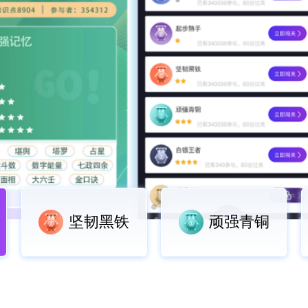
坚韧黑铁
顽强青铜