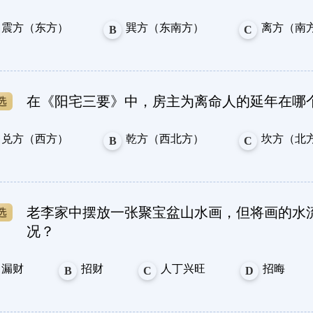
震方（东方）
巽方（东南方）
离方（南
B
C
在《阳宅三要》中，房主为离命人的延年在哪
兑方（西方）
乾方（西北方）
坎方（北
B
C
老李家中摆放一张聚宝盆山水画，但将画的水
况？
漏财
招财
人丁兴旺
招晦
B
C
D