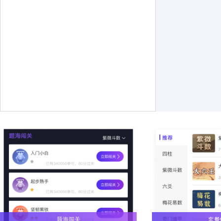
题海闯关
套餐