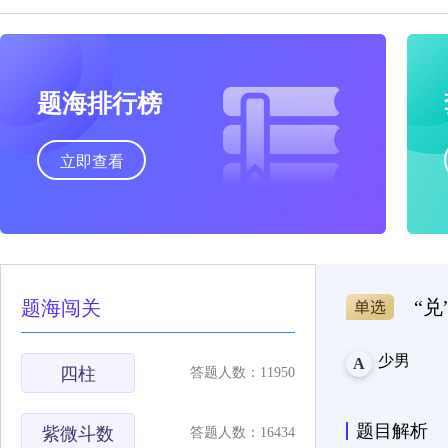
题海排行榜
立即查看
“
题海闯关
少男
A
四柱
答题人数：11950
题目解析
紫微斗数
答题人数：16434